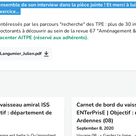
nsemble de son interview dans la pièce jointe ! Et merci à lui
xercice...
intéressés par les parcours "recherche" des TPE : plus de 30 i
doctorants à découvrir au sein de la revue 67 "Aménagement & 
acenter AITPE (réservé aux adhérents).
Langumier_Julien.pdf
vaisseau amiral ISS
Carnet de bord du vais
tif : département de
ENTerPrisE | Objectif 
Ardennes (08)
September 8, 2020
gne est belle !« Qu’importent
Voyage 08 : « Gardez la ligne... 