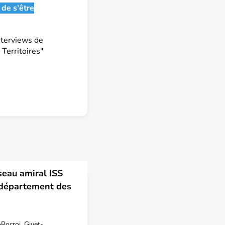
 de s'être
nterviews de
Territoires"
seau amiral ISS
: département des
»Rocroi, Givet-