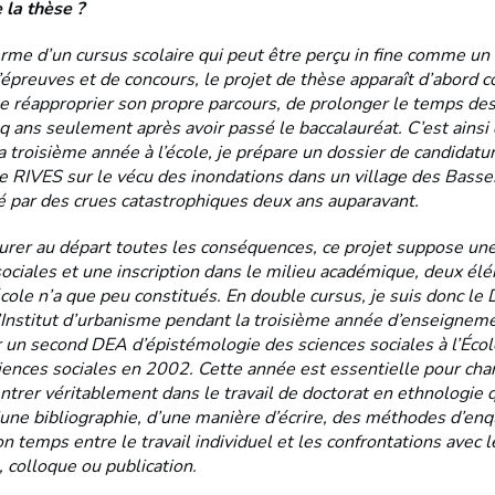
 la thèse ?
erme d’un cursus scolaire qui peut être perçu in fine comme un 
épreuves et de concours, le projet de thèse apparaît d’abord
e réapproprier son propre parcours, de prolonger le temps de
q ans seulement après avoir passé le baccalauréat. C’est ainsi
a troisième année à l’école, je prépare un dossier de candidatur
re RIVES sur le vécu des inondations dans un village des Basse
é par des crues catastrophiques deux ans auparavant.
rer au départ toutes les conséquences, ce projet suppose un
sociales et une inscription dans le milieu académique, deux él
école n’a que peu constitués. En double cursus, je suis donc le 
’Institut d’urbanisme pendant la troisième année d’enseigneme
 un second DEA d’épistémologie des sciences sociales à l’Éco
iences sociales en 2002. Cette année est essentielle pour cha
entrer véritablement dans le travail de doctorat en ethnologie
’une bibliographie, d’une manière d’écrire, des méthodes d’enq
n temps entre le travail individuel et les confrontations avec l
 colloque ou publication.