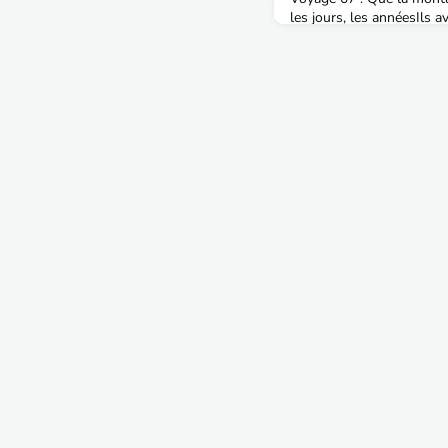
les jours, les annéesIls a
néeNoueuse comme un pie
célèbre "Ardéchois coeur 
vaisseau a abordé la pla
montagneuse. Impressionn
avec ses villages accroch
colle à la peau de ses hab