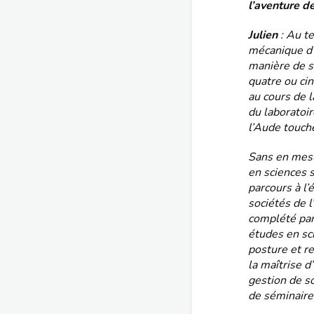
l’aventure de
Julien
: Au t
mécanique d’
manière de s
quatre ou cin
au cours de l
du laboratoi
l’Aude touch
Sans en mesu
en sciences 
parcours à l’
sociétés de l
complété par
études en sc
posture et r
la maîtrise d
gestion de so
de séminaire,