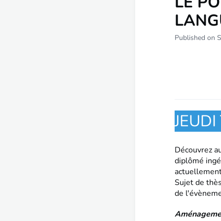
LE PO
LANG
Published on 
JEUD
Découvrez au
diplômé ingé
actuellement
Sujet de thès
de l'évèneme
Aménagement