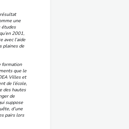
résultat
 comme une
s études
 qu’en 2001,
e avec l’aide
s plaines de
e formation
éments que le
DEA Villes et
nt de l’école,
le des hautes
nger de
 qui suppose
uête, d’une
es pairs lors