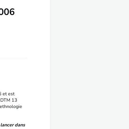
006
 et est
 DDTM 13
e ethnologie
e lancer dans