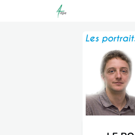
Actualités
Agenda
C
Offres d'emploi dépôt/co
Clubs | Promos