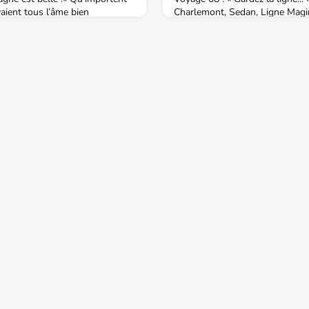
vaient tous l’âme bien
Charlemont, Sedan, Ligne Magi
d de vigne...»… chantait un
fortes Ardennaises édifiées, am
fidèle" d’adoption.Notre
reconstruites, depuis la nuit d
nète FR 07 – Ardèche par sa face
planète FR-08 et la galaxie Fra
ante de reliefs et de nature,
obscur de la force….. Chateau_
és aux nuages, cette terre rude
avant tout ... !Arnaud GONDAOr
it
oui,mais du Sud ! »), Arn