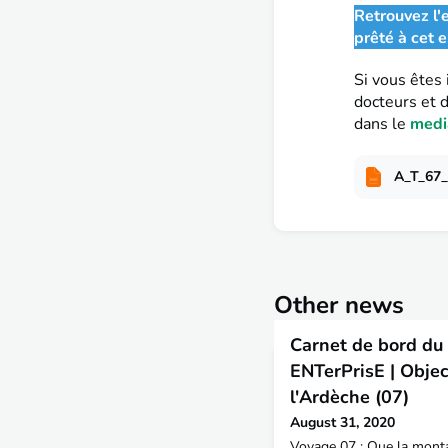
Retrouvez l'e
prêté à cet e
Si vous êtes 
docteurs et 
dans le
medi
A_T_67_
Other news
Carnet de bord du 
ENTerPrisE | Objec
l'Ardèche (07)
August 31, 2020
Voyage 07 : Que la monta