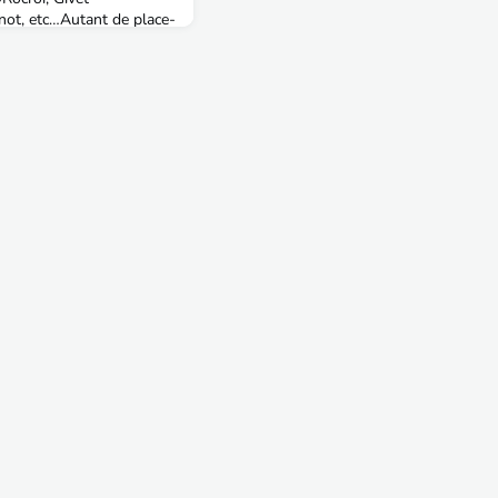
not, etc…Autant de place-
énagées, détruites,
es temps pour protéger la
nce des assauts du côté
Fort_de_SedanL’éducation
iginaire des Ardennes («