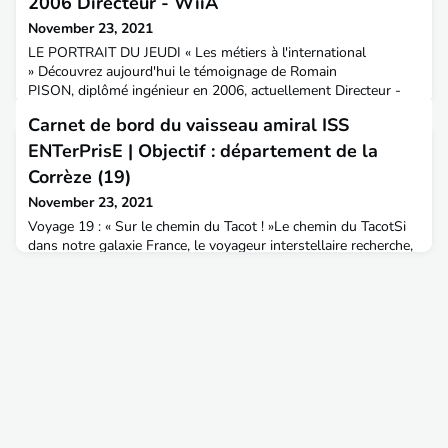
2006 Directeur - WiiA
November 23, 2021
LE PORTRAIT DU JEUDI « Les métiers à l'international
» Découvrez aujourd'hui le témoignage de Romain
PISON, diplômé ingénieur en 2006, actuellement Directeur -
WiiA A&T : Bonjour Romain, quelques mots sur ton parcours
Carnet de bord du vaisseau amiral ISS
professionnel ?Romain : J’ai commencé mon parcours
professionnel au sein de la Direction Interdépartementale des
ENTerPrisE | Objectif : département de la
Routes Nord-Ouest, où j’étais en charge de la politique qualité
Corrèze (19)
et ma
November 23, 2021
Voyage 19 : « Sur le chemin du Tacot ! »Le chemin du TacotSi
dans notre galaxie France, le voyageur interstellaire recherche,
pour une étape, une planète dont le qualificatif de Territoire, au
sens brut et naturel du terme, alors il devrait être tenté de
poser son train d’atterrissage sur les vieux monts de Corrèze
au calme des clairières de la forêt limousine !Ce voyageur
pourrait être surpris de