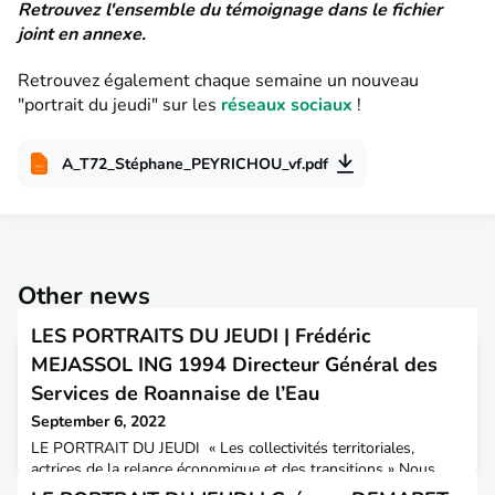
Retrouvez l'ensemble du témoignage dans le fichier
joint en annexe.
Retrouvez également chaque semaine un nouveau
"portrait du jeudi" sur les
réseaux sociaux
!
A_T72_Stéphane_PEYRICHOU_vf.pdf
Other news
LES PORTRAITS DU JEUDI | Frédéric
MEJASSOL ING 1994 Directeur Général des
Services de Roannaise de l’Eau
September 6, 2022
LE PORTRAIT DU JEUDI « Les collectivités territoriales,
actrices de la relance économique et des transitions » Nous
continuons ce jeudi notre série de témoignages sur la