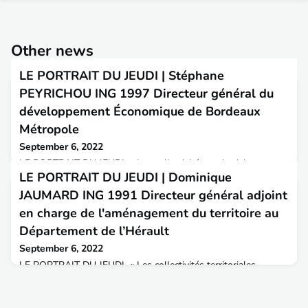
Other news
LE PORTRAIT DU JEUDI | Stéphane
PEYRICHOU ING 1997 Directeur général du
développement Économique de Bordeaux
Métropole
September 6, 2022
LE PORTRAIT DU JEUDI « Les collectivités territoriales,
LE PORTRAIT DU JEUDI | Dominique
actrices de la relance économique et des transitions » Nous
continuons ce jeudi notre série de témoignages sur la
JAUMARD ING 1991 Directeur général adjoint
thématique des collectivités territoriales, actrices de la relance
en charge de l'aménagement du territoire au
économique et des transitions avec
Stéphane PEYRICHOU, ingénieur diplômé de l'ENTPE en
Département de l’Hérault
1997 actuellement Directeur général du développement
September 6, 2022
Économique de Bordeaux
LE PORTRAIT DU JEUDI « Les collectivités territoriales,
actrices de la relance économique et des transitions » Nous
continuons ce jeudi notre série de témoignages sur la
thématique des collectivités territoriales, actrices de la relance