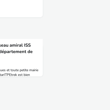
seau amiral ISS
: département de
es et toute petite mairie
StarITPEtrek est bien
nieurs des TPE de toute
terriennes et extra-
i les agitent, il lui arrive
 indices mystérieux.La
e notre vaisseau s’est