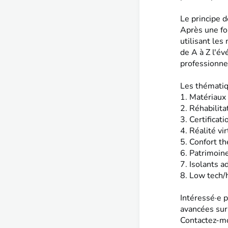
Le principe 
Après une for
utilisant le
de A à Z l'é
professionnel
Les thématiq
1. Matériaux
2. Réhabilita
3. Certificat
4. Réalité vi
5. Confort t
6. Patrimoine
7. Isolants 
8. Low tech/
Intéressé·e p
avancées sur
Contactez-m