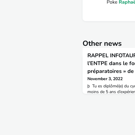
Poke
Raphaë
Other news
RAPPEL INFOTAUP
l’ENTPE dans le fo
préparatoires » de t
November 3, 2022
þ Tu es diplômé(e) du cy
moins de 5 ans d’expérie
représenter ton école dans
actuelle ! Comme vous le 
organisent des forums de
d’ingénieur (les fameuses «
occasion privilégiée de val
que les métiers et