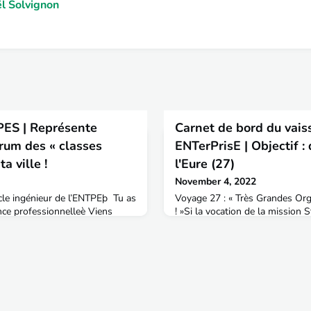
l Solvignon
ES | Représente
Carnet de bord du vais
rum des « classes
ENTerPrisE | Objectif 
a ville !
l'Eure (27)
November 4, 2022
cle ingénieur de l’ENTPEþ Tu as
Voyage 27 : « Très Grandes Orgu
nce professionnelleè Viens
! »Si la vocation de la mission 
 le lycée de ta ville
d’aller à la rencontre des Ingé
savez sans doute, les lycées
nature dans toues les colonies 
 présentation des écoles
terrestres de la galaxie France qu
 info taupes »), il s’agit d’une
quelquefois de se heurter à des
oriser l’offre de formation, ainsi
planète FR27 - Eure sur laquell
posée en ce