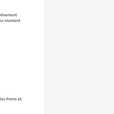
 événement
r·es montent
les freins et